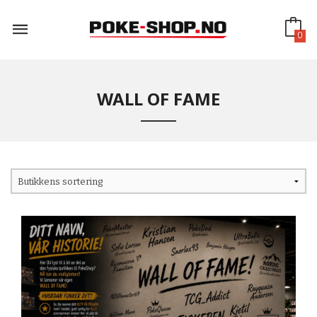
Gå
til
innholdet
0
WALL OF FAME