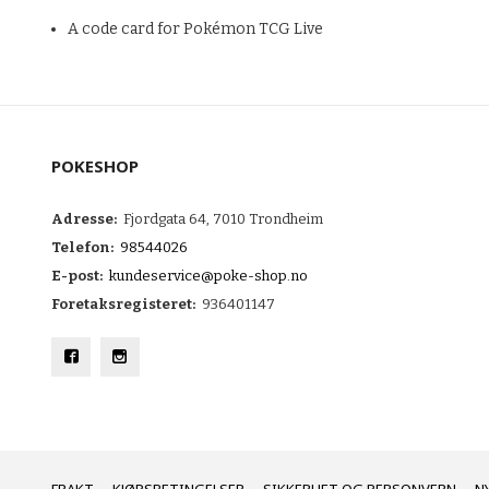
A code card for Pokémon TCG Live
POKESHOP
Adresse:
Fjordgata 64, 7010 Trondheim
Telefon:
98544026
E-post:
kundeservice@poke-shop.no
Foretaksregisteret:
936401147
FRAKT
KJØPSBETINGELSER
SIKKERHET OG PERSONVERN
N