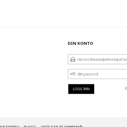
DIN KONTO
E-
POSTADRESSE
DITT
PASSORD
YHETSBREV
BLOGG
OFTE STILTE SPØRSMÅL