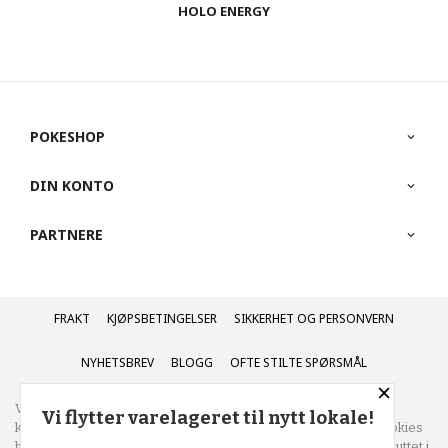
HOLO ENERGY
POKESHOP
DIN KONTO
PARTNERE
FRAKT
KJØPSBETINGELSER
SIKKERHET OG PERSONVERN
NYHETSBREV
BLOGG
OFTE STILTE SPØRSMÅL
×
Vår nettbutikk bruker cookies slik at du får en bedre
Vi flytter varelageret til nytt lokale!
kjøpsopplevelse og vi kan yte deg bedre service. Vi bruker cookies
hovedsaklig til å lagre innloggingsdetaljer og huske hva du har puttet i