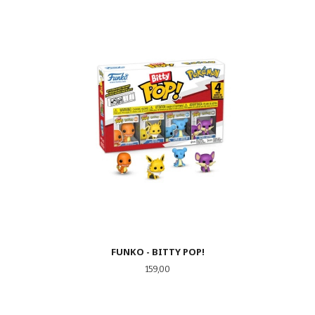
FUNKO - BITTY POP!
Pris
159,00