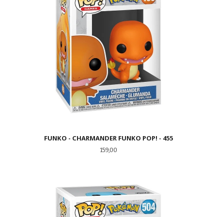
FUNKO - CHARMANDER FUNKO POP! - 455
Pris
159,00