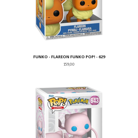
FUNKO - FLAREON FUNKO POP! - 629
Pris
159,00