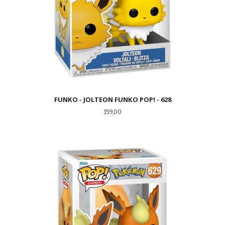
FUNKO - JOLTEON FUNKO POP! - 628
Pris
159,00