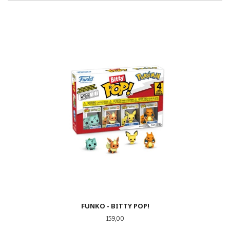
FUNKO - BITTY POP!
Pris
159,00