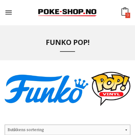
Gå
til
innholdet
0
FUNKO POP!