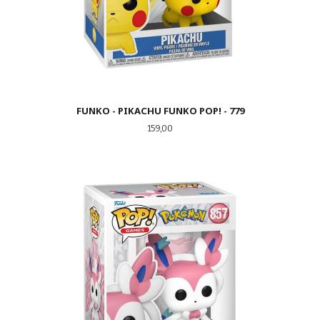
FUNKO - PIKACHU FUNKO POP! - 779
Pris
159,00