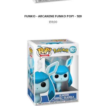
FUNKO - ARCANINE FUNKO POP! - 920
Pris
159,00