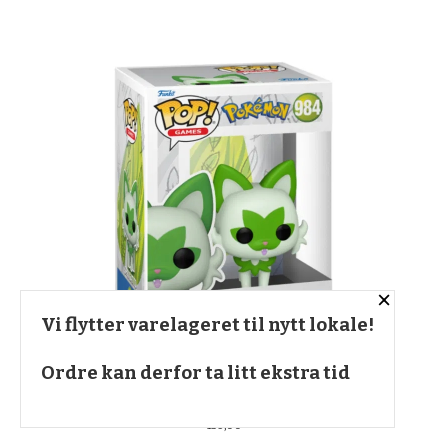
×
Vi flytter varelageret til nytt lokale!
Ordre kan derfor ta litt ekstra tid
FUNKO - SPRIGATITO FUNKO POP! - 984
Pris
159,00