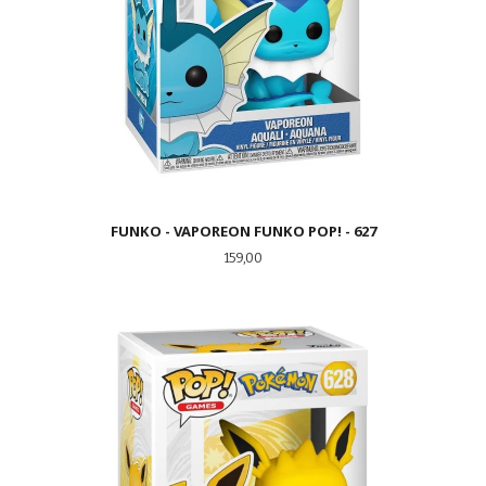
FUNKO - VAPOREON FUNKO POP! - 627
Pris
159,00