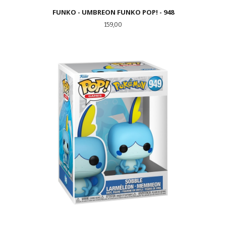
FUNKO - UMBREON FUNKO POP! - 948
Pris
159,00