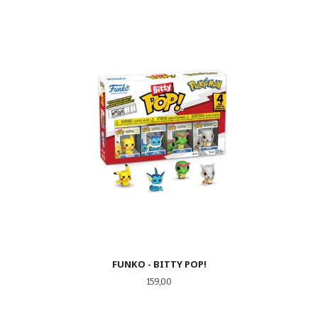
FUNKO - BITTY POP!
Pris
159,00