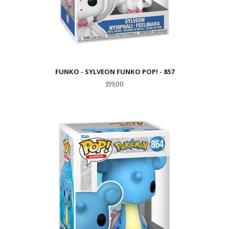
FUNKO - SYLVEON FUNKO POP! - 857
Pris
159,00