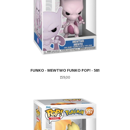
FUNKO - MEWTWO FUNKO POP! - 581
Pris
159,00