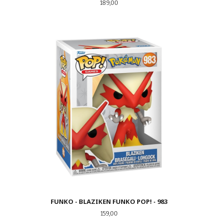
Pris
189,00
FUNKO - BLAZIKEN FUNKO POP! - 983
Pris
159,00