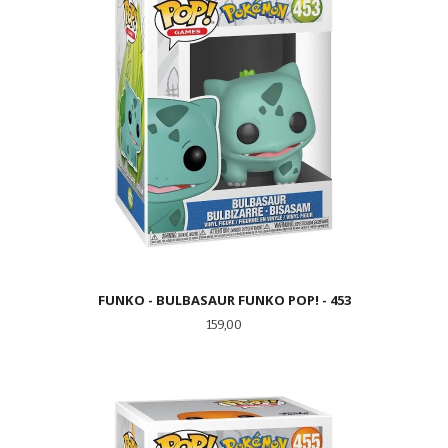
FUNKO - BULBASAUR FUNKO POP! - 453
Pris
159,00