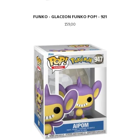
FUNKO - GLACEON FUNKO POP! - 921
Pris
159,00