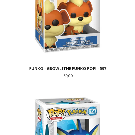
FUNKO - GROWLITHE FUNKO POP! - 597
Pris
159,00