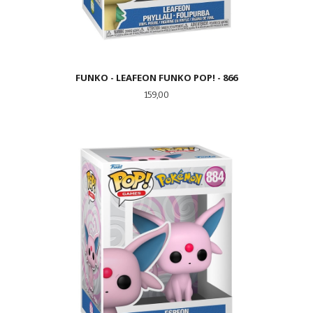
FUNKO - LEAFEON FUNKO POP! - 866
Pris
159,00