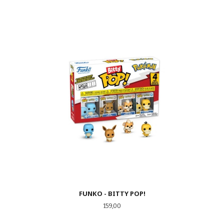
FUNKO - BITTY POP!
Pris
159,00