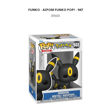
FUNKO - AIPOM FUNKO POP! - 947
Pris
159,00