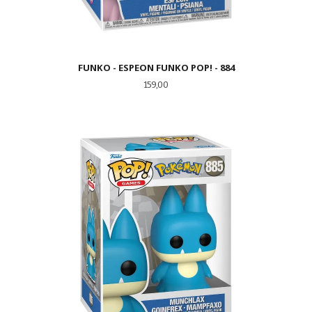
FUNKO - ESPEON FUNKO POP! - 884
Pris
159,00