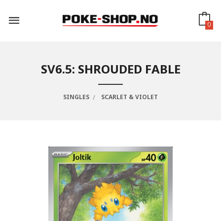
Gå
til
innholdet
0
SV6.5: SHROUDED FABLE
SINGLES
SCARLET & VIOLET