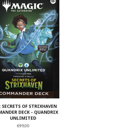
 SECRETS OF STRIXHAVEN
ANDER DECK - QUANDRIX
UNLIMITED
Pris
699,00