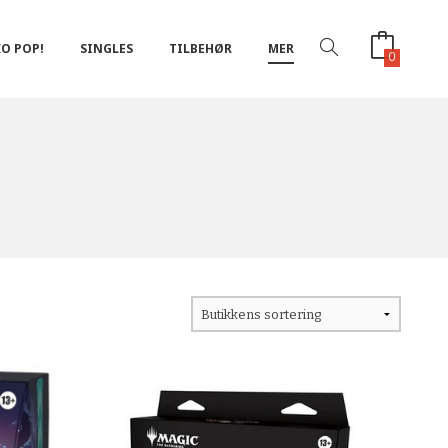
O POP!
SINGLES
TILBEHØR
MER
0