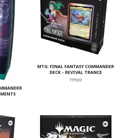
MTG: FINAL FANTASY COMMANDER
DECK - REVIVAL TRANCE
Pris
799,00
OMMANDER
LEMENTS
LES MER