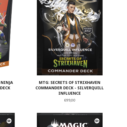
 NINJA
MTG: SECRETS OF STRIXHAVEN
DECK
COMMANDER DECK - SILVERQUILL
INFLUENCE
Pris
699,00
LES MER