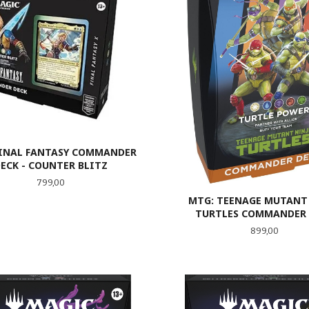
FINAL FANTASY COMMANDER
ECK - COUNTER BLITZ
Pris
799,00
MTG: TEENAGE MUTANT
TURTLES COMMANDER 
Pris
899,00
LES MER
KJØP