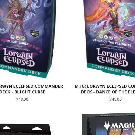
ORWYN ECLIPSED COMMANDER
MTG: LORWYN ECLIPSED C
DECK - BLIGHT CURSE
DECK - DANCE OF THE E
Pris
Pris
749,00
749,00
LES MER
LES MER