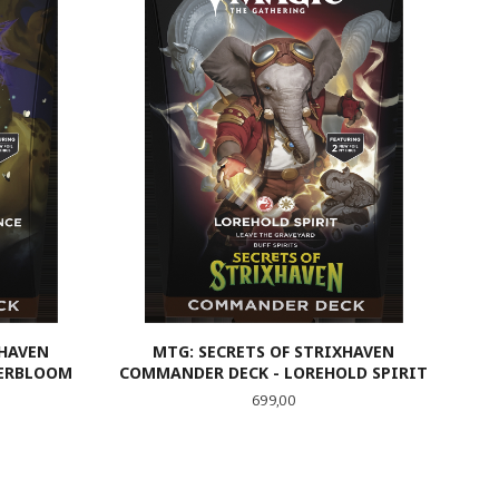
XHAVEN
MTG: SECRETS OF STRIXHAVEN
HERBLOOM
COMMANDER DECK - LOREHOLD SPIRIT
Pris
699,00
LES MER