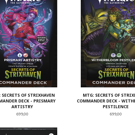
 SECRETS OF STRIXHAVEN
MTG: SECRETS OF STRI
ANDER DECK - PRISMARY
COMMANDER DECK - WIT
ARTISTRY
PESTILENCE
Pris
Pris
699,00
699,00
KJØP
LES MER