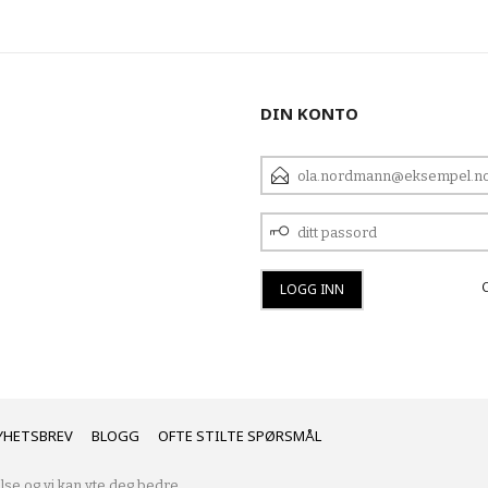
LES MER
DIN KONTO
E-
POSTADRESSE
DITT
PASSORD
YHETSBREV
BLOGG
OFTE STILTE SPØRSMÅL
lse og vi kan yte deg bedre