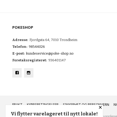
POKESHOP
Adresse:
Fjordgata 64, 7010 Trondheim
Telefon:
98544026
E-post:
kundeservice@poke-shop.no
Foretaksregisteret:
936401147
FRAKT
KJØPSBETINGELSER
SIKKERHET OG PERSONVERN
N
×
Vi flytter varelageret til nytt lokale!
Vår nettbutikk bruker cookies slik at du får en bedre kjøpsoppleve