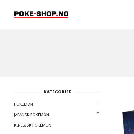
Gå
Lukk
PRODUKTER
til
innholdet
KATEGORIER
POKÉMON
JAPANSK POKÉMON
KINESISK POKÉMON