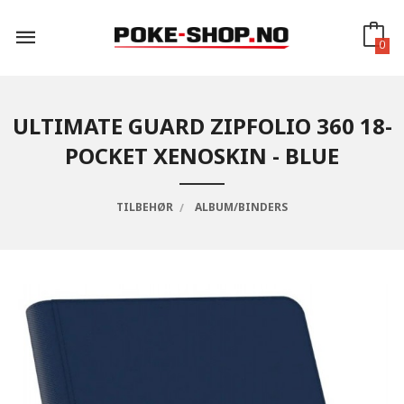
Gå
til
innholdet
0
ULTIMATE GUARD ZIPFOLIO 360 18-
POCKET XENOSKIN - BLUE
TILBEHØR
ALBUM/BINDERS