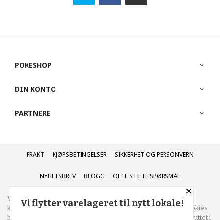
POKESHOP
DIN KONTO
PARTNERE
FRAKT
KJØPSBETINGELSER
SIKKERHET OG PERSONVERN
NYHETSBREV
BLOGG
OFTE STILTE SPØRSMÅL
×
Vår nettbutikk bruker cookies slik at du får en bedre
Vi flytter varelageret til nytt lokale!
kjøpsopplevelse og vi kan yte deg bedre service. Vi bruker cookies
hovedsaklig til å lagre innloggingsdetaljer og huske hva du har puttet i