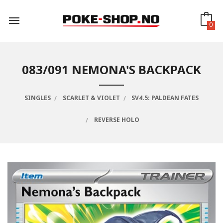
Gå
til
innholdet
0
083/091 NEMONA'S BACKPACK
SINGLES
SCARLET & VIOLET
SV4.5: PALDEAN FATES
REVERSE HOLO