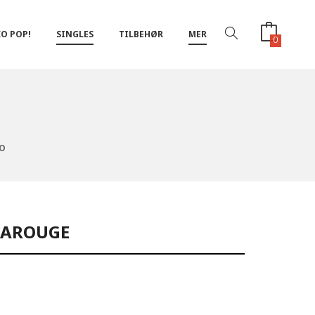
O POP!
SINGLES
TILBEHØR
MER
0
LO
MAROUGE