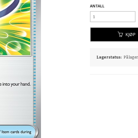
ANTALL
KJØP
Lagerstatus:
På lager