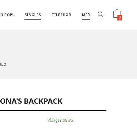
O POP!
SINGLES
TILBEHØR
MER
0
OLO
MONA'S BACKPACK
På lager: 38 stk.