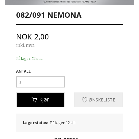
082/091 NEMONA
Pris
NOK
2,00
inkl. mva.
På lager: 12 stk.
ANTALL
KJØP
ØNSKELISTE
Lagerstatus:
På lager: 12 stk.