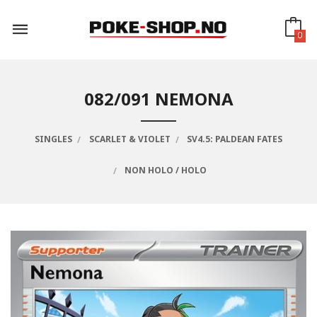
Gå
til
innholdet
0
082/091 NEMONA
SINGLES
SCARLET & VIOLET
SV4.5: PALDEAN FATES
NON HOLO / HOLO