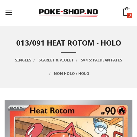
Gå
til
innholdet
0
013/091 HEAT ROTOM - HOLO
SINGLES
SCARLET & VIOLET
SV4.5: PALDEAN FATES
NON HOLO / HOLO