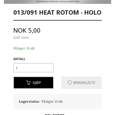
013/091 HEAT ROTOM - HOLO
Pris
NOK
5,00
inkl. mva.
På lager: 13 stk.
ANTALL
KJØP
ØNSKELISTE
Lagerstatus:
På lager: 13 stk.