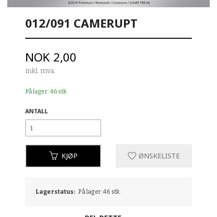
012/091 CAMERUPT
Pris
NOK
2,00
inkl. mva.
På lager: 46 stk.
ANTALL
KJØP
ØNSKELISTE
Lagerstatus:
På lager: 46 stk.