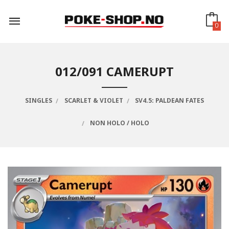
Gå
til
innholdet
0
012/091 CAMERUPT
SINGLES
SCARLET & VIOLET
SV4.5: PALDEAN FATES
NON HOLO / HOLO