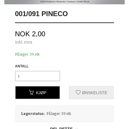
001/091 PINECO
Pris
NOK
2,00
inkl. mva.
På lager: 39 stk.
ANTALL
KJØP
ØNSKELISTE
Lagerstatus:
På lager: 39 stk.