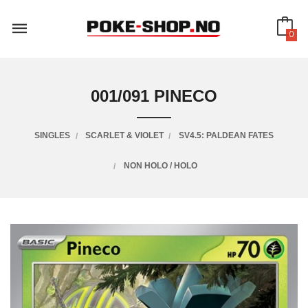
Gå
til
innholdet
0
001/091 PINECO
SINGLES
SCARLET & VIOLET
SV4.5: PALDEAN FATES
NON HOLO / HOLO