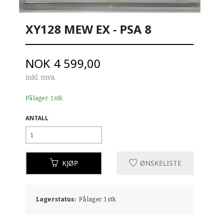
XY128 MEW EX - PSA 8
Pris
NOK
4 599,00
inkl. mva.
På lager: 1 stk.
ANTALL
KJØP
ØNSKELISTE
Lagerstatus:
På lager: 1 stk.