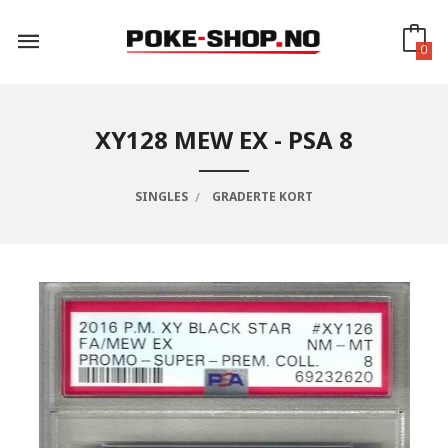
Gå
til
innholdet
0
XY128 MEW EX - PSA 8
SINGLES
GRADERTE KORT