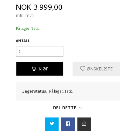
Pris
NOK
3 999,00
inkl. mva.
På lager: 1 stk.
ANTALL
KJØP
ØNSKELISTE
Lagerstatus:
På lager: 1 stk.
DEL DETTE