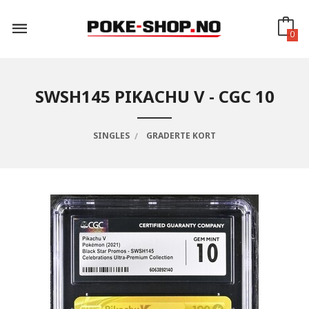
Gå
til
innholdet
0
SWSH145 PIKACHU V - CGC 10
SINGLES
GRADERTE KORT