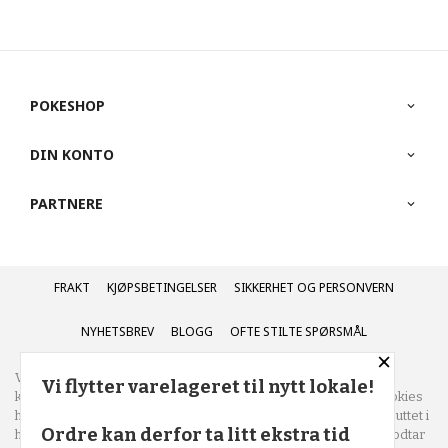
POKESHOP
DIN KONTO
PARTNERE
FRAKT
KJØPSBETINGELSER
SIKKERHET OG PERSONVERN
NYHETSBREV
BLOGG
OFTE STILTE SPØRSMÅL
×
Vår nettbutikk bruker cookies slik at du får en bedre
Vi flytter varelageret til nytt lokale!
kjøpsopplevelse og vi kan yte deg bedre service. Vi bruker cookies
hovedsaklig til å lagre innloggingsdetaljer og huske hva du har puttet i
Ordre kan derfor ta litt ekstra tid
handlekurven din. Fortsett å bruke siden som normalt om du godtar