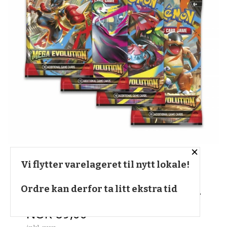
×
POKÉMON - MEGA
Vi flytter varelageret til nytt lokale!
EVOLUTION BOOSTER PACK
Ordre kan derfor ta litt ekstra tid
Pris
NOK
89,00