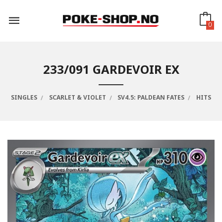
Gå
til
innholdet
0
233/091 GARDEVOIR EX
SINGLES
SCARLET & VIOLET
SV4.5: PALDEAN FATES
HITS