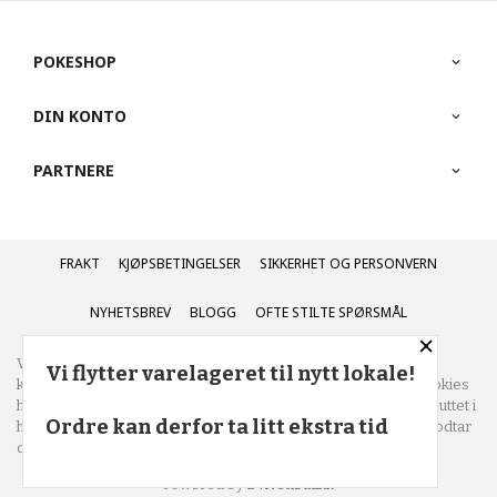
POKESHOP
DIN KONTO
PARTNERE
FRAKT
KJØPSBETINGELSER
SIKKERHET OG PERSONVERN
NYHETSBREV
BLOGG
OFTE STILTE SPØRSMÅL
×
Vår nettbutikk bruker cookies slik at du får en bedre
Vi flytter varelageret til nytt lokale!
kjøpsopplevelse og vi kan yte deg bedre service. Vi bruker cookies
hovedsaklig til å lagre innloggingsdetaljer og huske hva du har puttet i
Ordre kan derfor ta litt ekstra tid
handlekurven din. Fortsett å bruke siden som normalt om du godtar
dette.
Les mer
eller
endre innstillinger for cookies.
Powered by
24Nettbutikk