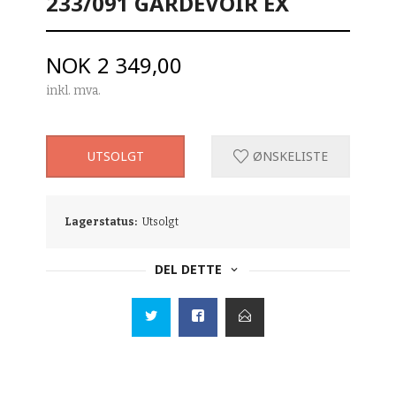
233/091 GARDEVOIR EX
Pris
NOK
2 349,00
inkl. mva.
UTSOLGT
ØNSKELISTE
Lagerstatus:
Utsolgt
DEL DETTE