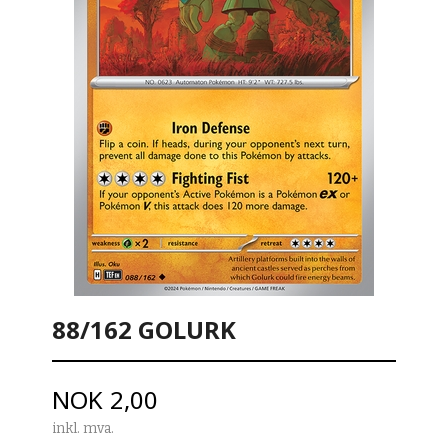
88/162 GOLURK
Pris
NOK
2,00
inkl. mva.