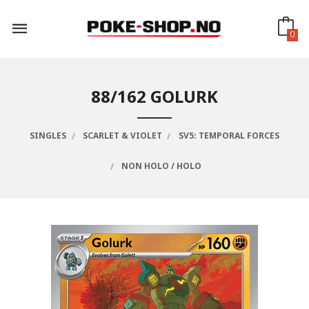
Gå
til
innholdet
0
88/162 GOLURK
SINGLES
SCARLET & VIOLET
SV5: TEMPORAL FORCES
NON HOLO / HOLO