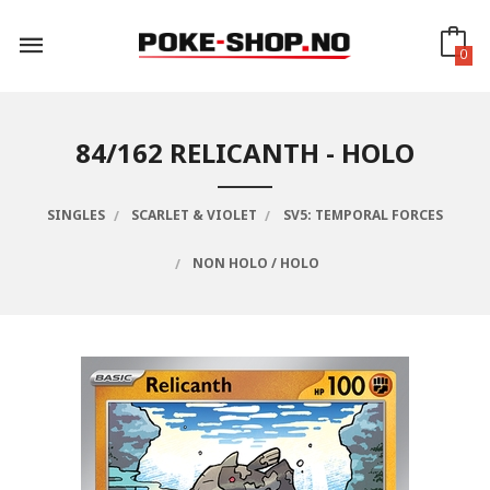
Gå
til
innholdet
0
84/162 RELICANTH - HOLO
SINGLES
SCARLET & VIOLET
SV5: TEMPORAL FORCES
NON HOLO / HOLO