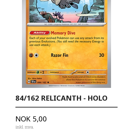
84/162 RELICANTH - HOLO
Pris
NOK
5,00
inkl. mva.