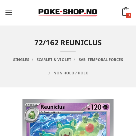
Gå
til
innholdet
0
72/162 REUNICLUS
SINGLES
SCARLET & VIOLET
SV5: TEMPORAL FORCES
NON HOLO / HOLO