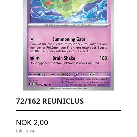
72/162 REUNICLUS
Pris
NOK
2,00
inkl. mva.