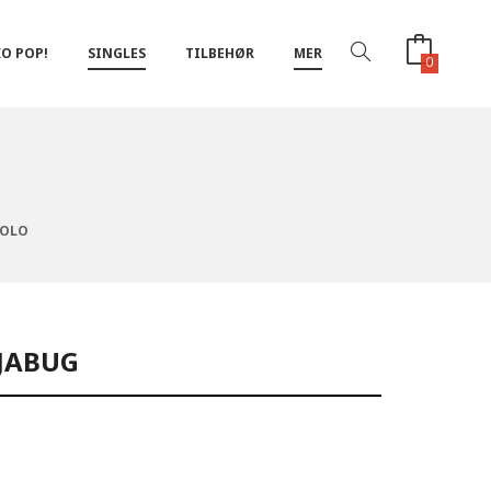
O POP!
SINGLES
TILBEHØR
MER
0
HOLO
RJABUG