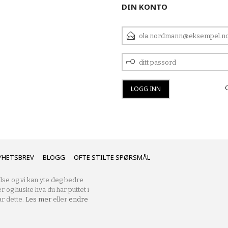
DIN KONTO
E-
POSTADRESSE
DITT
PASSORD
YHETSBREV
BLOGG
OFTE STILTE SPØRSMÅL
lse og vi kan yte deg bedre
er og huske hva du har puttet i
r dette.
Les mer
eller
endre