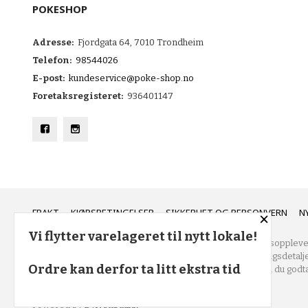
POKESHOP
Adresse:
Fjordgata 64, 7010 Trondheim
Telefon:
98544026
E-post:
kundeservice@poke-shop.no
Foretaksregisteret:
936401147
FRAKT
KJØPSBETINGELSER
SIKKERHET OG PERSONVERN
N
×
Vi flytter varelageret til nytt lokale!
Vår nettbutikk bruker cookies slik at du får en bedre kjøpsoppleve
service. Vi bruker cookies hovedsaklig til å lagre innloggingsdetalj
Ordre kan derfor ta litt ekstra tid
handlekurven din. Fortsett å bruke siden som normalt om du godta
innstillinger for cookies.
Powered by
24Nettbutikk