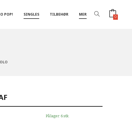
O POP!
SINGLES
TILBEHØR
MER
0
HOLO
AF
På lager: 6 stk.