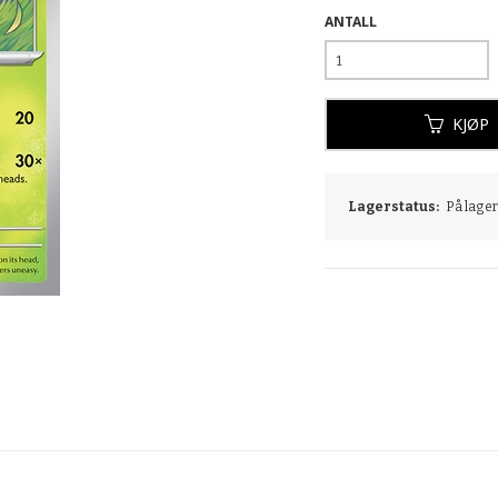
ANTALL
KJØP
Lagerstatus:
På lager: