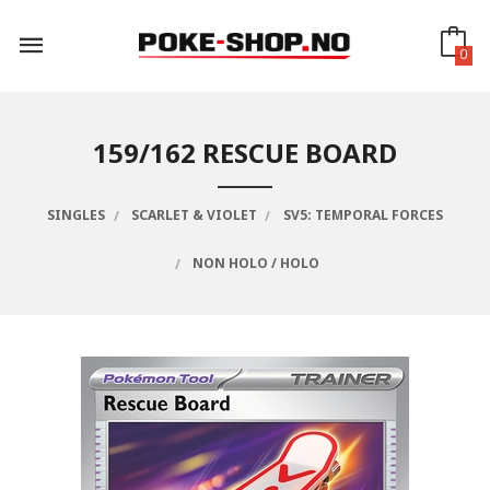
Gå
til
innholdet
0
159/162 RESCUE BOARD
SINGLES
SCARLET & VIOLET
SV5: TEMPORAL FORCES
NON HOLO / HOLO