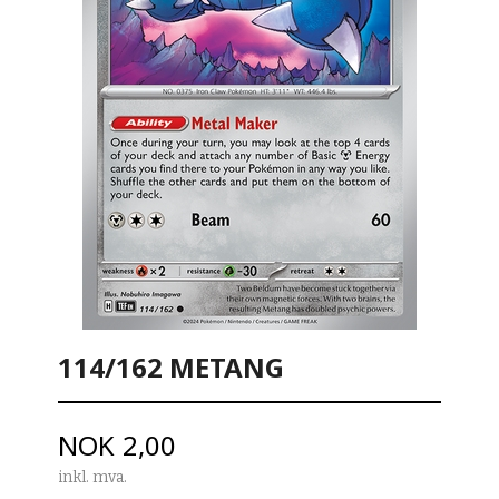
114/162 METANG
Pris
NOK
2,00
inkl. mva.