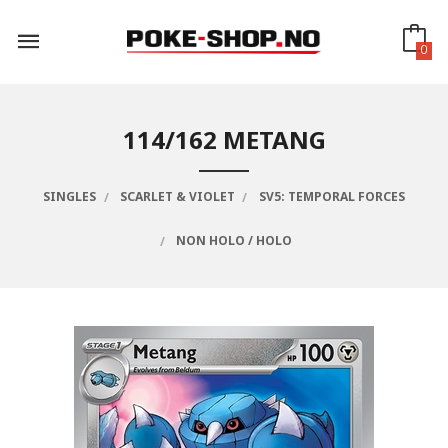
Gå
til
innholdet
0
114/162 METANG
SINGLES
SCARLET & VIOLET
SV5: TEMPORAL FORCES
NON HOLO / HOLO