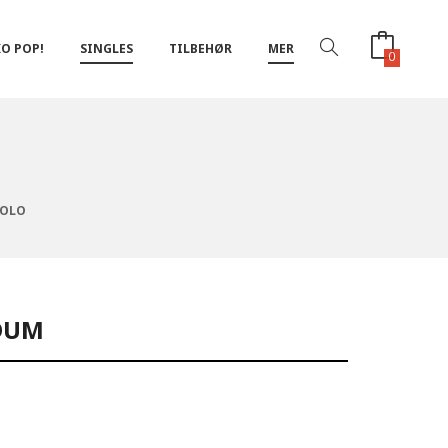
O POP!
SINGLES
TILBEHØR
MER
0
HOLO
LDUM