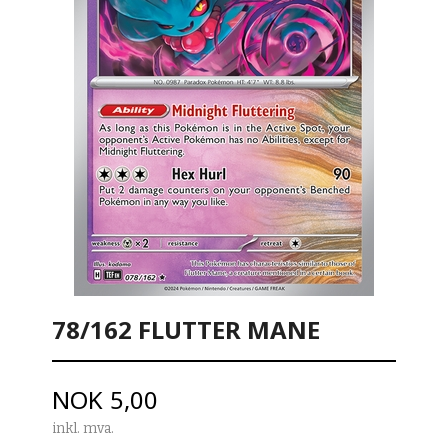
78/162 FLUTTER MANE
Pris
NOK
5,00
inkl. mva.