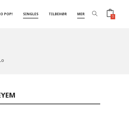
O POP!
SINGLES
TILBEHØR
MER
0
LO
EYEM