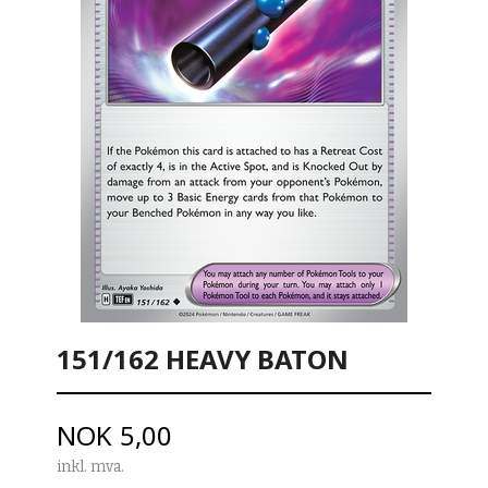
151/162 HEAVY BATON
Pris
NOK
5,00
inkl. mva.