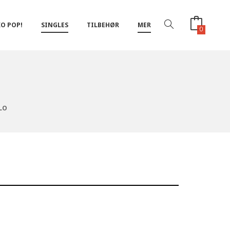
O POP!
SINGLES
TILBEHØR
MER
0
LO