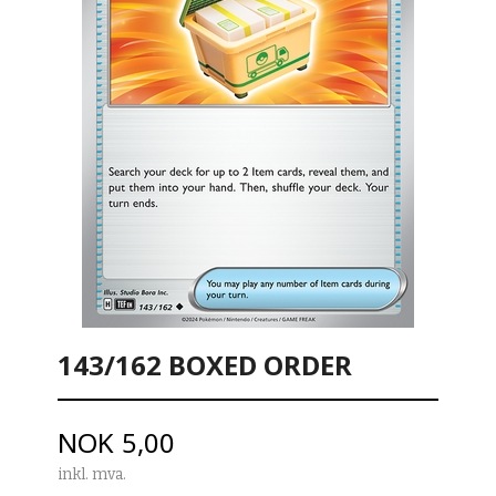
143/162 BOXED ORDER
Pris
NOK
5,00
inkl. mva.