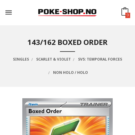
Gå
til
innholdet
0
143/162 BOXED ORDER
SINGLES
SCARLET & VIOLET
SV5: TEMPORAL FORCES
NON HOLO / HOLO