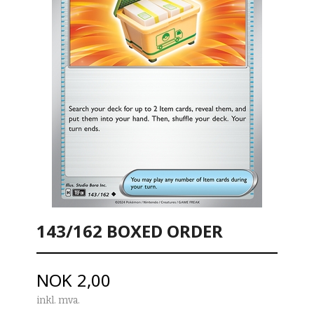
143/162 BOXED ORDER
Pris
NOK
2,00
inkl. mva.