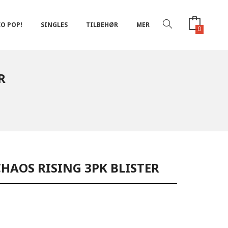
O POP!
SINGLES
TILBEHØR
MER
0
R
HAOS RISING 3PK BLISTER